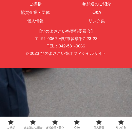
ご挨拶
参加連のご紹介
協賛企業・団体
Q&A
個人情報
リンク集
【ひのよさこい祭実行委員会】
〒191-0062 日野市多摩平7-23-23
TEL：042-581-3666
© 2023 ひのよさこい祭オフィシャルサイト
ご挨拶
参加連のご紹介
協賛企業・団体
Q&A
個人情報
リンク集