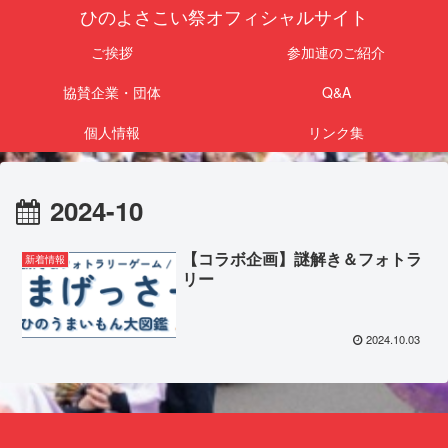
ひのよさこい祭オフィシャルサイト
ご挨拶
参加連のご紹介
協賛企業・団体
Q&A
個人情報
リンク集
2024-10
【コラボ企画】謎解き＆フォトラ
新着情報
リー
2024.10.03