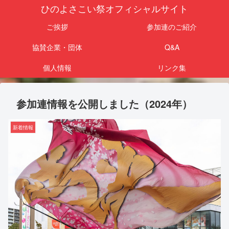
ひのよさこい祭オフィシャルサイト
ご挨拶
参加連のご紹介
協賛企業・団体
Q&A
個人情報
リンク集
参加連情報を公開しました（2024年）
新着情報