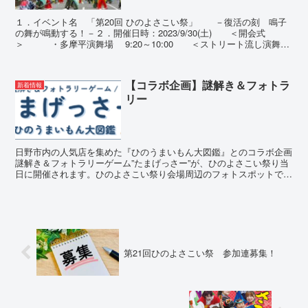
１．イベント名 「第20回 ひのよさこい祭」 －復活の刻 鳴子
の舞が鳴動する！－２．開催日時：2023/9/30(土) ＜開会式
＞ ・多摩平演舞場 9:20～10:00 ＜ストリート流し演舞
＞ ・多摩平演舞場 10:00～1...
【コラボ企画】謎解き＆フォトラ
新着情報
リー
日野市内の人気店を集めた『ひのうまいもん大図鑑』とのコラボ企画
謎解き＆フォトラリーゲーム”たまげっさー”が、ひのよさこい祭り当
日に開催されます。ひのよさこい祭り会場周辺のフォトスポットで、
写真撮影やお買い物をして、豪華賞品を手に入れてくださ...
第21回ひのよさこい祭 参加連募集！