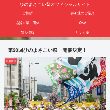
ひのよさこい祭オフィシャルサイト
ご挨拶
参加連のご紹介
協賛企業・団体
Q&A
個人情報
リンク集
第20回ひのよさこい祭 開催決定！
新着情報